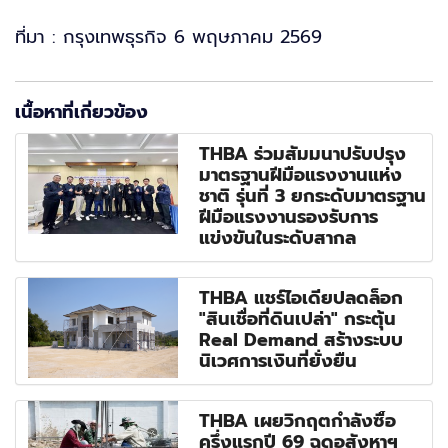
ที่มา : กรุงเทพธุรกิจ 6 พฤษภาคม 2569
เนื้อหาที่เกี่ยวข้อง
THBA ร่วมสัมมนาปรับปรุง
มาตรฐานฝีมือแรงงานแห่ง
ชาติ รุ่นที่ 3 ยกระดับมาตรฐาน
ฝีมือแรงงานรองรับการ
แข่งขันในระดับสากล
THBA แชร์ไอเดียปลดล็อก
"สินเชื่อที่ดินเปล่า" กระตุ้น
Real Demand สร้างระบบ
นิเวศการเงินที่ยั่งยืน
THBA เผยวิกฤตกำลังซื้อ
ครึ่งแรกปี 69 ฉุดอสังหาฯ