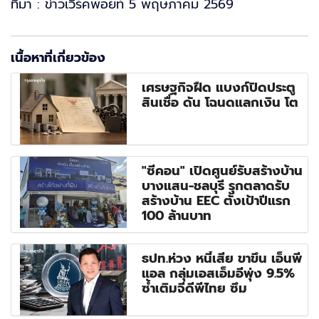
ที่มา : ข่าวเวิร์คพอยท์ 5 พฤษภาคม 2569
เนื้อหาที่เกี่ยวข้อง
เศรษฐกิจฝืด แบงก์ปิดประตู
สินเชื่อ ดัน โฉนดแลกเงิน โต
"ซีคอน" เปิดศูนย์รับสร้างบ้าน
บางแสน-ชลบุรี รุกตลาดรับ
สร้างบ้าน EEC ตั้งเป้าปีแรก
100 ล้านบาท
ธปท.ห่วง หนี้เสีย ขาขึ้น เอ็นพี
แอล กลุ่มเอสเอ็มอีพุ่ง 9.5%
ซ้ำเติมจีดีพีไทย ซึม