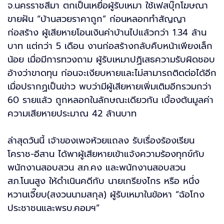
จ.นครราชสีมา ตกเป็นเหยื่อผู้รับเหมา ใช้เฟสบุ๊กโฆษณา
ขายฝัน “บ้านสวยราคาถูก” ก่อนหลอกทำสัญญา
ก่อสร้าง ผู้เสียหายโอนเงินค่าบ้านไปแล้วกว่า 1.34 ล้าน
บาท แต่กว่า 5 เดือน งานก่อสร้างกลับคืบหน้าเพียงเล็ก
น้อย เมื่อมีการทวงถาม ผู้รับเหมาปฏิเสธความรับผิดชอบ
อ้างว่าขาดทุน ก่อนจะเงียบหายและไม่สามารถติดต่อได้อีก
เมื่อปรากฏเป็นข่าว พบว่ามีผู้เสียหายเพิ่มเติมอีกรวมกว่า
60 รายแล้ว ถูกหลอกในลักษณะเดียวกัน เบื้องต้นมูลค่า
ความเสียหายประมาณ 42 ล้านบาท
ล่าสุดวันนี้ เจ้าของเพจห้วยแถลง รับเรื่องร้องเรียน
โคราช-อีสาน ได้พาผู้เสียหายเข้าแจ้งความร้องทุกข์กับ
พนักงานสอบสวน สภ.คง และพนักงานสอบสวน
สภ.โนนสูง ให้ดำเนินคดีกับ นายเกรียงไกร หรือ หนึ่ง
หวานเจี๊ยบ(สงวนนามสกุล) ผู้รับเหมาในข้อหา “ฉ้อโกง
ประชาชนและพรบ.คอมฯ”