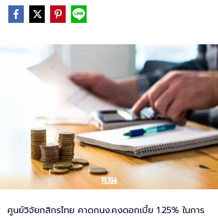
ศูนย์วิจัยกสิกรไทย คาดกนง.คงดอกเบี้ย 1.25% ในการ