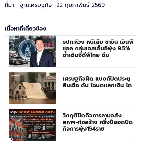
ที่มา : ฐานเศรษฐกิจ 22 กุมภาพันธ์ 2569
เนื้อหาที่เกี่ยวข้อง
ธปท.ห่วง หนี้เสีย ขาขึ้น เอ็นพี
แอล กลุ่มเอสเอ็มอีพุ่ง 9.5%
ซ้ำเติมจีดีพีไทย ซึม
เศรษฐกิจฝืด แบงก์ปิดประตู
สินเชื่อ ดัน โฉนดแลกเงิน โต
วิกฤติปิดกิจการลามอสัง
สหาฯ-ก่อสร้าง ครึ่งปียอดปิด
กิจการพุ่ง154ราย