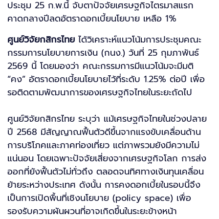
ประชุม 25 ก.พ.นี้ จับตาปัจจัยเศรษฐกิจไตรมาสแรก
คาดกลางปีลดอัตราดอกเบี้ยนโยบาย เหลือ 1%
ศูนย์วิจัยกสิกรไทย
ได้วิเคราะห์แนวโน้มการประชุมคณะ
กรรมการนโยบายการเงิน (กนง.) วันที่ 25 กุมภาพันธ์
2569 นี้ โดยมองว่า คณะกรรมการมีแนวโน้มจะมีมติ
“คง” อัตราดอกเบี้ยนโยบายไว้ที่ระดับ 1.25% ต่อปี เพื่อ
รอติดตามพัฒนาการของเศรษฐกิจไทยในระยะถัดไป
ศูนย์วิจัยกสิกรไทย ระบุว่า แม้เศรษฐกิจไทยในช่วงปลาย
ปี 2568 มีสัญญาณฟื้นตัวดีขึ้นจากแรงขับเคลื่อนด้าน
การบริโภคและภาคท่องเที่ยว แต่ภาพรวมยังมีความไม่
แน่นอน โดยเฉพาะปัจจัยเสี่ยงจากเศรษฐกิจโลก การส่ง
ออกที่ยังฟื้นตัวไม่ทั่วถึง ตลอดจนทิศทางเงินทุนเคลื่อน
ย้ายระหว่างประเทศ ดังนั้น การคงดอกเบี้ยในรอบนี้จึง
เป็นการเปิดพื้นที่เชิงนโยบาย (policy space) เพื่อ
รองรับความผันผวนที่อาจเกิดขึ้นในระยะข้างหน้า