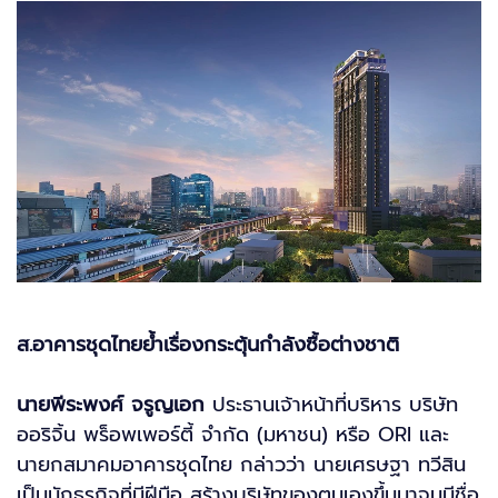
ส.อาคารชุดไทยย้ำเรื่องกระตุ้นกำลังซื้อต่างชาติ
นายพีระพงศ์ จรูญเอก
ประธานเจ้าหน้าที่บริหาร บริษัท
ออริจิ้น พร็อพเพอร์ตี้ จำกัด (มหาชน) หรือ ORI และ
นายกสมาคมอาคารชุดไทย กล่าวว่า นายเศรษฐา ทวีสิน
เป็นนักธุรกิจที่มีฝีมือ สร้างบริษัทของตนเองขึ้นมาจนมีชื่อ