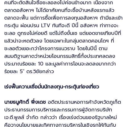
คนที่จะตัดสินใจซื้อชะลอลงไปค่อนข้างมาก เนื่องจาก
ตลาดอสังหาฯ ไม่ได้อาศัยคนที่จะซื้อบ้านหลังแรกแล้ว
ตลาดจะฟื้น แต่การซื้อเพื่อการลงทุนอสังหาฯ ถ้ามีและเข้า
กระตุ้น ผ่อนปรน LTV ทันทีจะดี ปีนี้ อสังหาฯ ท่าทางจะ
ชะลอ ดูทรงไม่ค่อยดี แต่ไม่ถึงขั้นเซ แต่ยอดขายเทียบปีที่
แล้วน่าจะหดตัวลง โดยเฉพาะในกลุ่มตลาดคอนโดฯ ที่
ชะลอตัวเยอะกว่าโครงการแนวราบ โดยในปีนี้ ตาม
สมมติฐานคาดว่าหน่วยโอนกรรมสิทธิ์ทั้งประเทศลดลง
ประมาณร้อยละ 10 และมูลค่าการโอนจะลดลงมากกว่า
ร้อยละ 5" ดร.วิชัยกล่าว
เร่งฟื้นความเชื่อมั่นนักลงทุน-กระตุ้นท่องเที่ยว
นายธนูศักดิ์ พึ่งเดช
อดีตประธานหอการค้าจังหวัดภูเก็ต
ประธานกรรมการบริหารและกรรมการผู้จัดการบริษัท
เจ.ดี.พูลส์ จำกัด กล่าวว่า เรื่องเร่งด่วนของรัฐบาลใหม่
คือวางนโยบายและทิศทางการบริหารในเชิงรุกให้ทันกับ