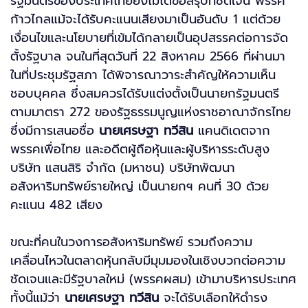
รัฐมนตรีของประเทศไทยยังไม่ได้ข้อสรุปที่ชัดเจน พรรค
ก้าวไกลแม้จะได้รับคะแนนเสียงมาเป็นอันดับ 1 แต่ด้วย
เงื่อนไขและนโยบายที่เข้มได้กลายเป็นอุปสรรคต่อการจัด
ตั้งรัฐบาล จนในที่สุดวันที่ 22 สิงหาคม 2566 ที่ผ่านมา
ในที่ประชุมรัฐสภา ได้พิจารณาวาระสำคัญให้ความเห็น
ชอบบุคคล ซึ่งสมควรได้รับแต่งตั้งเป็นนายกรัฐมนตรี
ตามมาตรา 272 ของรัฐธรรมนูญแห่งราชอาณาจักรไทย
ซึ่งมีการเสนอชื่อ
นายเศรษฐา ทวีสิน
แคนดิเดตจาก
พรรคเพื่อไทย และอดีตผู้ถือหุ้นและผู้บริหารระดับสูง
บริษัท แสนสิริ จำกัด (มหาชน) บริษัทพัฒนา
อสังหาริมทรัพย์รายใหญ่ เป็นนายกฯ คนที่ 30 ด้วย
คะแนน 482 เสียง
ขณะที่คนในวงการอสังหาริมทรัพย์ รวมถึงความ
เคลื่อนไหวในตลาดหุ้นกลับมีมุมมองในเชิงบวกต่อความ
ชัดเจนและมีรัฐบาลใหม่ (พรรคผสม) เข้ามาบริหารประเทศ
ทั้งนี้แม้ว่า
นายเศรษฐา ทวีสิน
จะได้รับเลือกให้ดำรง