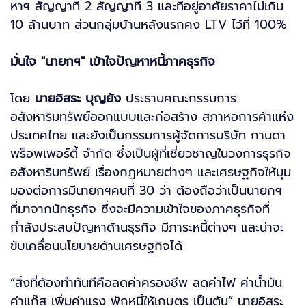
หาฯ สัญญาที่ 2 สัญญาที่ 3 และที่อยู่อาศัยราคาไม่เกิน
10 ล้านบาท ส่วนกลุ่มบ้านหลังแรกคง LTV ไว้ที่ 100%
มั่นใจ "นายกฯ" เข้าใจปัญหาหนี้ภาคธุรกิจ
โดย
นายอิสระ บุญยัง
ประธานคณะกรรมการ
อสังหาริมทรัพย์ออกแบบและก่อสร้าง สภาหอการค้าแห่ง
ประเทศไทย และยังเป็นกรรมการผู้จัดการบริษัท กานดา
พร็อพเพอร์ตี้ จำกัด ซึ่งเป็นผู้ที่เชี่ยวชาญในวงการธุรกิจ
อสังหาริมทรัพย์ เรื่องกฎหมายต่างๆ และเศรษฐกิจให้มุม
มองต่อการมีนายกฯคนที่ 30 ว่า ต้องถือว่าเป็นนายกฯ
ที่มาจากนักธุรกิจ ซึ่งจะมีความเข้าใจของภาคธุรกิจที่
กำลังประสบปัญหาด้านธุรกิจ มีภาระหนี้ต่างๆ และน่าจะ
ขับเคลื่อนนโยบายด้านเศรษฐกิจได้
“สิ่งที่ต้องทำทันทีคือลดค่าครองชีพ ลดค่าไฟ ค่าน้ำมัน
ค่าแก๊ส เพิ่มค่าแรง พักหนี้ใหัเกษตร เป็นต้น” นายอิสระ