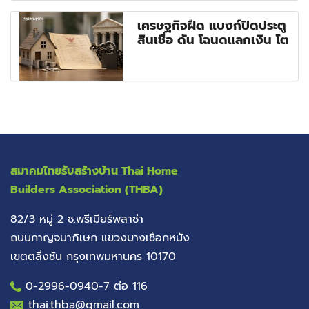
เศรษฐกิจฝืด แบงก์ปิดประตู
สินเชื่อ ดัน โฉนดแลกเงิน โต
สมาคมไทยรับสร้างบ้าน
Thai Home
Builders Association (THBA)
82/3 หมู่ 2 ซ.พรีเมียร์พลาซ่า
ถนนกาญจนาภิเษก แขวงบางเชือกหนัง
เขตตลิ่งชัน กรุงเทพมหานคร 10170
0-2996-0940
-7 ต่อ 116
thai.thba@gmail.com