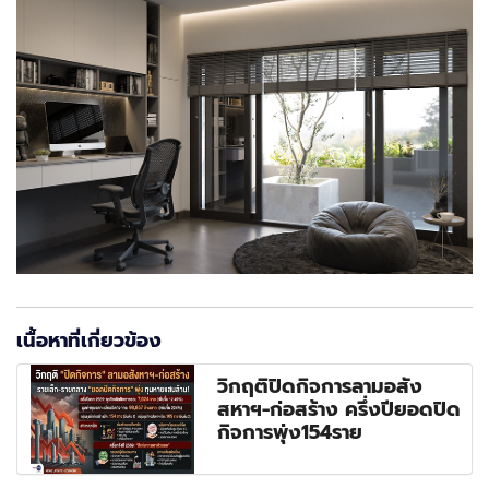
เนื้อหาที่เกี่ยวข้อง
วิกฤติปิดกิจการลามอสัง
สหาฯ-ก่อสร้าง ครึ่งปียอดปิด
กิจการพุ่ง154ราย