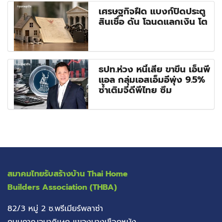
เศรษฐกิจฝืด แบงก์ปิดประตู
สินเชื่อ ดัน โฉนดแลกเงิน โต
ธปท.ห่วง หนี้เสีย ขาขึ้น เอ็นพี
แอล กลุ่มเอสเอ็มอีพุ่ง 9.5%
ซ้ำเติมจีดีพีไทย ซึม
สมาคมไทยรับสร้างบ้าน
Thai Home
Builders Association (THBA)
82/3 หมู่ 2 ซ.พรีเมียร์พลาซ่า
ถนนกาญจนาภิเษก แขวงบางเชือกหนัง